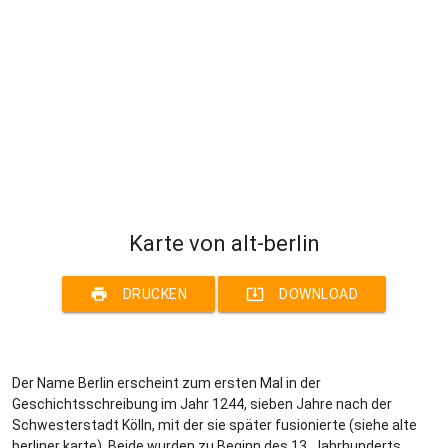
Karte von alt-berlin
print
system_update_alt
DRUCKEN
DOWNLOAD
Der Name Berlin erscheint zum ersten Mal in der
Geschichtsschreibung im Jahr 1244, sieben Jahre nach der
Schwesterstadt Kölln, mit der sie später fusionierte (siehe alte
berliner karte). Beide wurden zu Beginn des 13. Jahrhunderts