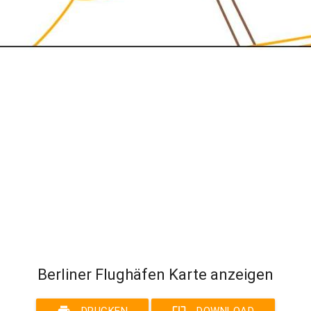
Berliner Flughäfen Karte anzeigen
print
system_update_alt
DRUCKEN
DOWNLOAD