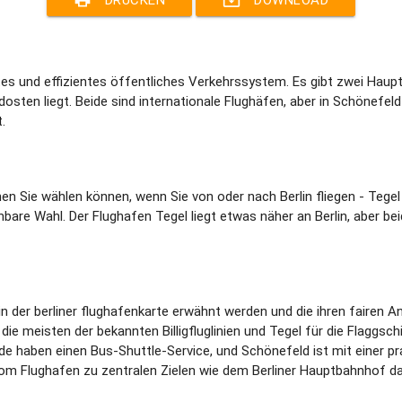
rtes und effizientes öffentliches Verkehrssystem. Es gibt zwei Hauptf
dosten liegt. Beide sind internationale Flughäfen, aber in Schönefe
.
nen Sie wählen können, wenn Sie von oder nach Berlin fliegen - Teg
gleichbare Wahl. Der Flughafen Tegel liegt etwas näher an Berlin, aber
n der berliner flughafenkarte erwähnt werden und die ihren fairen An
die meisten der bekannten Billigfluglinien und Tegel für die Flaggsc
eide haben einen Bus-Shuttle-Service, und Schönefeld ist mit einer 
 vom Flughafen zu zentralen Zielen wie dem Berliner Hauptbahnhof d