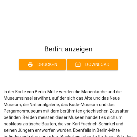
Berlin: anzeigen
print
system_update_alt
DRUCKEN
DOWNLOAD
In der Karte von Berlin-Mitte werden die Marienkirche und die
Museumsinsel erwähnt, auf der sich das Alte und das Neue
Museum, die Nationalgalerie, das Bode-Museum und das
Pergamonmuseum mit dem berühmten griechischen Zeusaltar
befinden. Bei den meisten dieser Museen handelt es sich um
neoklassizistische Bauten, die von Karl Friedrich Schinkel und
seinen Jüngern entworfen wurden. Ebenfalls in Berlin-Mitte
befinden sich das aus rotem Backstein erbaute Rathaus, Sitz des