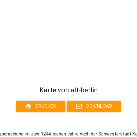
Karte von alt-berlin
print
system_update_alt
DRUCKEN
DOWNLOAD
chreibung im Jahr 1244, sieben Jahre nach der Schwesterstadt Kölln, 