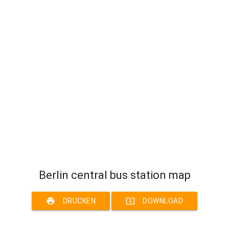
Berlin central bus station map
print
system_update_alt
DRUCKEN
DOWNLOAD